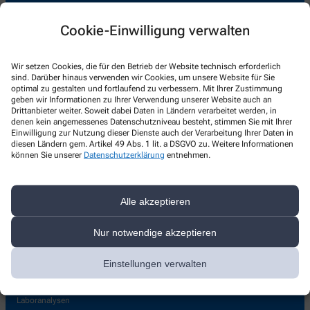
Aesculap Apotheke
Cookie-Einwilligung verwalten
Am Oelpfad 5-7
,
44263
Dortmund
+49-231/431690
Wir setzen Cookies, die für den Betrieb der Website technisch erforderlich
+49-231/4272656
sind. Darüber hinaus verwenden wir Cookies, um unsere Website für Sie
optimal zu gestalten und fortlaufend zu verbessern. Mit Ihrer Zustimmung
+49-231431690
geben wir Informationen zu Ihrer Verwendung unserer Website auch an
Drittanbieter weiter. Soweit dabei Daten in Ländern verarbeitet werden, in
info@apo-aesculap.de
denen kein angemessenes Datenschutzniveau besteht, stimmen Sie mit Ihrer
Einwilligung zur Nutzung dieser Dienste auch der Verarbeitung Ihrer Daten in
diesen Ländern gem. Artikel 49 Abs. 1 lit. a DSGVO zu. Weitere Informationen
können Sie unserer
Datenschutzerklärung
entnehmen.
Leistungen
Alle akzeptieren
Unsere Leistungen
Nur notwendige akzeptieren
Blutdruckmessung
Inhalative Arzneimittel
Einstellungen verwalten
Medikationsberatung
Vitamin D Messung
Laboranalysen